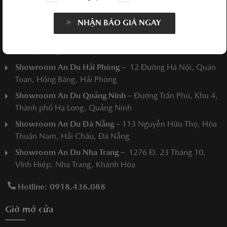
MERCEDES AN DU HÀ NỘI
NHẬN BÁO GIÁ NGAY
Showroom An Du Hà Nội
– Số 11 Phạm Hùng, Nam Từ
Liêm, Hà Nội
Showroom An Du Hải Phòng
– 12 Đường Hà Nội, Quán
Toan, Hồng Bàng, Hải Phòng
Showroom An Du Quảng Ninh
– Đường Trần Phú, Khu 4,
Thành phố Hạ Long, Quảng Ninh
Showroom An Du Đà Nẵng
– 113 Nguyễn Hữu Thọ, Hòa
Thuận Nam, Hải Châu, Đà Nẵng
Showroom An Du Nha Trang
– 1276 Đ. 23 Tháng 10,
Vĩnh Hiệp, Nha Trang, Khánh Hòa
Hotline: 0918.436.088
Giờ mở cửa