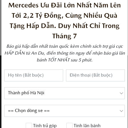
Mercedes Ưu Đãi Lớn Nhất Năm Lên
Tới 2,2 Tỷ Đồng, Cùng Nhiều Quà
Mercedes-Benz V250
Luxury
Tặng Hấp Dẫn. Duy Nhất Chỉ Trong
3,039,000,000 VND
Tháng 7
Nhận khuyến mãi
Báo giá hấp dẫn nhất toàn quốc kèm chính sách trợ giá cực
HẤP DẪN từ An Du, điền thông tin ngay để nhận báo giá lăn
bánh TỐT NHẤT sau 5 phút.
QUÝ KHÁCH CẦN TÌM
THÊM THÔNG TIN
Đăng ký lái thử
Bảng giá xe Mercedes
Ưu đãi
Tính trả góp
Tính lăn bánh