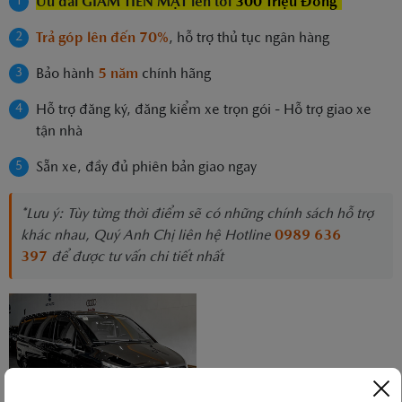
Ưu đãi GIẢM TIỀN MẶT lên tới
300 Triệu Đồng*
Trả góp lên đến 70%
, hỗ trợ thủ tục ngân hàng
Bảo hành
5 năm
chính hãng
Hỗ trợ đăng ký, đăng kiểm xe trọn gói - Hỗ trợ giao xe
tận nhà
Sẵn xe, đầy đủ phiên bản giao ngay
*Lưu ý: Tùy từng thời điểm sẽ có những chính sách hỗ trợ
khác nhau, Quý Anh Chị liên hệ Hotline
0989 636
397
để được tư vấn chi tiết nhất